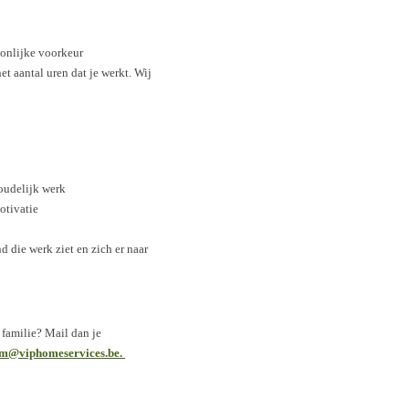
onlijke voorkeur
het aantal uren dat je werkt. Wij
houdelijk werk
otivatie
 die werk ziet en zich er naar
 familie? Mail dan je
m@viphomeservices.be.