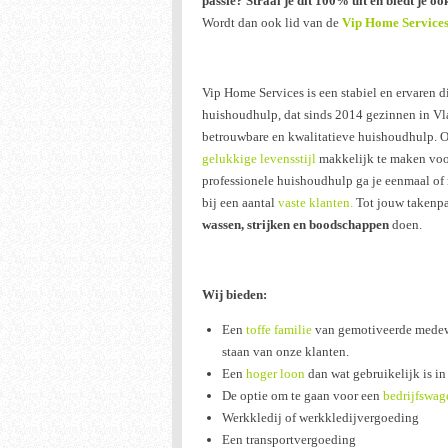
passie? Straal je dit 100% uit en biedt je o
Wordt dan ook lid van de
Vip Home Services 
Vip Home Services is een stabiel en ervaren 
huishoudhulp, dat sinds 2014 gezinnen in Vl
betrouwbare en kwalitatieve huishoudhulp. O
gelukkige levensstijl
makkelijk te maken voo
professionele huishoudhulp ga je eenmaal of
bij een aantal
vaste klanten.
Tot jouw takenp
wassen, strijken en boodschappen
doen.
Wij bieden:
Een
toffe familie
van gemotiveerde medewe
staan van onze klanten.
Een
hoger loon
dan wat gebruikelijk is in
De optie om te gaan voor een
bedrijfswag
Werkkledij of werkkledijvergoeding
Een transportvergoeding