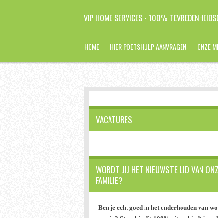
Ga
VIP HOME SERVICES - 100% TEVREDENHEIDSG
direct
naar
de
HOME
HIER POETSHULP AANVRAGEN
ONZE MI
hoofdinhoud
VACATURES
WORDT JIJ HET NIEUWSTE LID VAN ON
FAMILIE?
Ben je echt goed in het onderhouden van wo