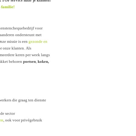
ok TOP service naar je klanten?
familie!
dienstenchequebedrijf voor
aanderen ondersteunt met
nze missie is een
gezonde en
r onze klanten. Als
 meerdere keren per week langs
akket behoren
poetsen
,
koken,
rkers die graag ten dienste
 de sector
en
, ook voor privégebruik