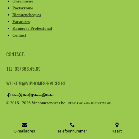
Onze missie
Poetsvrouw
Dienstencheques
Vacatures
Kantoor / Professional
Contact
CONTACT:
TEL: 03/866.45.69
WELKOM@VIPHOMESERVICES.BE
Delen
Deel
Share
Delen
© 2016 - 2026 Viphomeservices.be -
BE0694.769.428 - BE0723.767.280
E-mailadres
Telefoonnummer
Kaart