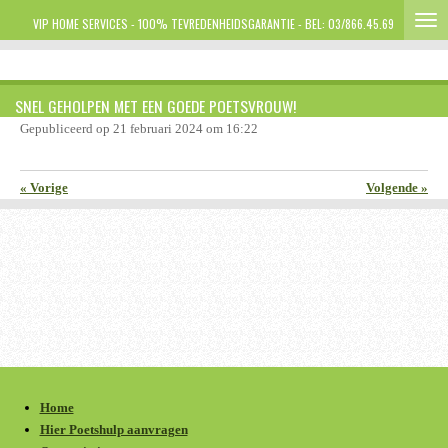
Ga
VIP HOME SERVICES - 100% TEVREDENHEIDSGARANTIE - BEL: 03/866.45.69
direct
naar
de
SNEL GEHOLPEN MET EEN GOEDE POETSVROUW!
hoofdinhoud
Gepubliceerd op 21 februari 2024 om 16:22
«
Vorige
Volgende
»
Home
Hier Poetshulp aanvragen