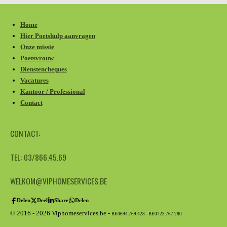
Home
Hier Poetshulp aanvragen
Onze missie
Poetsvrouw
Dienstencheques
Vacatures
Kantoor / Professional
Contact
CONTACT:
TEL: 03/866.45.69
WELKOM@VIPHOMESERVICES.BE
Delen
Deel
Share
Delen
© 2016 - 2026 Viphomeservices.be -
BE0694.769.428 - BE0723.767.280