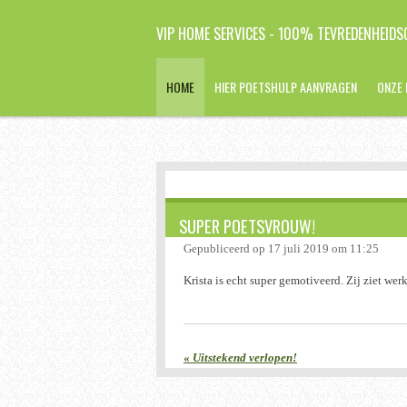
Ga
VIP HOME SERVICES - 100% TEVREDENHEIDSG
direct
naar
de
HOME
HIER POETSHULP AANVRAGEN
ONZE 
hoofdinhoud
SUPER POETSVROUW!
Gepubliceerd op 17 juli 2019 om 11:25
Krista is echt super gemotiveerd. Zij ziet we
«
Uitstekend verlopen!