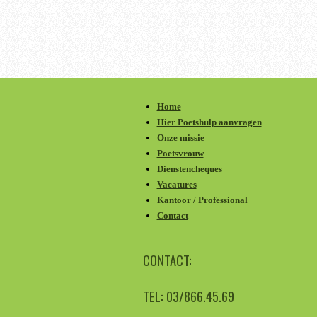
Home
Hier Poetshulp aanvragen
Onze missie
Poetsvrouw
Dienstencheques
Vacatures
Kantoor / Professional
Contact
CONTACT:
TEL: 03/866.45.69