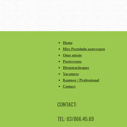
Home
Hier Poetshulp aanvragen
Onze missie
Poetsvrouw
Dienstencheques
Vacatures
Kantoor / Professional
Contact
CONTACT:
TEL: 03/866.45.69