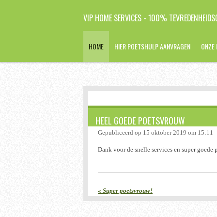
Ga
VIP HOME SERVICES - 100% TEVREDENHEIDSG
direct
naar
de
HOME
HIER POETSHULP AANVRAGEN
ONZE 
hoofdinhoud
HEEL GOEDE POETSVROUW
Gepubliceerd op 15 oktober 2019 om 15:11
Dank voor de snelle services en super goede
«
Super poetsvrouw!